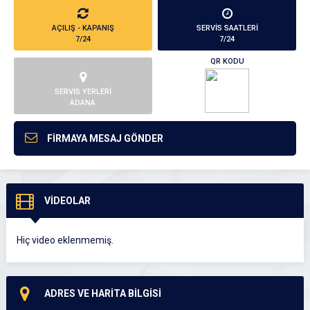
AÇILIŞ - KAPANIŞ
SERVİS SAATLERİ
7/24
7/24
QR KODU
SERVİS YERLERİ
ADANA
FİRMAYA MESAJ GÖNDER
VİDEOLAR
Hiç video eklenmemiş.
ADRES VE HARİTA BİLGİSİ