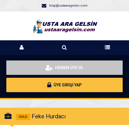
bilgi@ustaaragelsin.com
HEMEN ÜYE OL
ÜYE GİRİŞİ YAP
Feke Hurdacı
GOLD