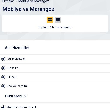
Firmalar
Mobilya ve Marangoz
Mobilya ve Marangoz
Toplam
0
firma bulundu.
Acil Hizmetler
Su Tesisatçısı
Elektrikçi
Çilingir
Oto Yol Yardımı
Hızlı Menü 2
Anahtar Teslim Tadilat