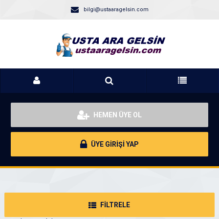
bilgi@ustaaragelsin.com
HEMEN ÜYE OL
ÜYE GİRİŞİ YAP
FİLTRELE