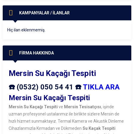
KAMPANYALAR / İLANLAR
Hiç ilan eklenmemiş.
FİRMA HAKKINDA
Mersin Su Kaçağı Tespiti
☎️ (0532) 050 54 41 ☎️
TIKLA ARA
Mersin Su Kaçağı Tespiti
Mersin Su Kaçağı Tespiti
ve
Mersin Tesisatçısı
, işinde
uzman profesyonel ustalarımız ile birlikte sizlere Mersin de
hızlı hizmet sunmaktayız. Termal Kamera ve Akustik Dinleme
Cihazlarımızla Kırmadan ve Dökmeden
Su Kaçak Tespiti