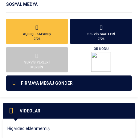
SOSYAL MEDYA
AÇILIŞ - KAPANIŞ
SERVİS SAATLERİ
7/24
7/24
QR KODU
SERVİS YERLERİ
MERSİN
FİRMAYA MESAJ GÖNDER
VİDEOLAR
Hiç video eklenmemiş.