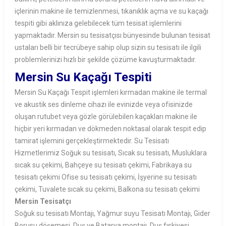
içlerinin makine ile temizlenmesi, tıkanıklık açma ve su kaçağı
tespiti gibi aklınıza gelebilecek tüm tesisat işlemlerini
yapmaktadır. Mersin su tesisatçısı bünyesinde bulunan tesisat
ustaları belli bir tecrübeye sahip olup sizin su tesisatı ile ilgili
problemlerinizi hızlı bir şekilde çözüme kavuşturmaktadır.
Mersin Su Kaçağı Tespiti
Mersin Su Kaçağı Tespit işlemleri kırmadan makine ile termal
ve akustik ses dinleme cihazı ile evinizde veya ofisinizde
oluşan rutubet veya gözle görülebilen kaçakları makine ile
hiçbir yeri kırmadan ve dökmeden noktasal olarak tespit edip
tamirat işlemini gerçekleştirmektedir. Su Tesisatı
Hizmetlerimiz Soğuk su tesisatı, Sıcak su tesisatı, Musluklara
sıcak su çekimi, Bahçeye su tesisatı çekimi, Fabrikaya su
tesisatı çekimi Ofise su tesisatı çekimi, İşyerine su tesisatı
çekimi, Tuvalete sıcak su çekimi, Balkona su tesisatı çekimi
Mersin Tesisatçı
Soğuk su tesisatı Montajı, Yağmur suyu Tesisatı Montajı, Gider
Borusu döşemesi, Duş ve Batarya montajı, Duş fıskiyesi