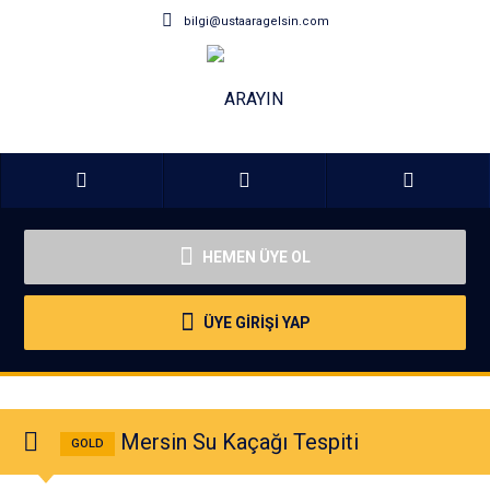
bilgi@ustaaragelsin.com
HEMEN ÜYE OL
ÜYE GİRİŞİ YAP
Mersin Su Kaçağı Tespiti
GOLD