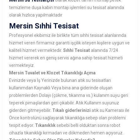
Mersin Su Tesisatçısı
olarak klozet tamiri montajı petek
temizleme duşa kabin montajı işlemleri su tesisat alanında
olarak hızlıca yapılmaktadır
Mersin Sıhhi Tesisat
Profesyonel ekibimiz ile birlikte tüm sıhhi tesisat alanlarında
hizmet veren firmamız garanti işçilik isteyen kişilere uygun ve
kaliteli hizmet vermektedir.
Sıhhi Tesisat
alanında 7/24
hizmet vererek en geniş servis ağına sahip tesisat hizmeti
vermekteyiz.
Mersin Tuvalet ve Klozet Tıkanıklığı Açma
Evinizde veya İş Yerinizde bulunan atık su tesisatları
kullanımdan Kaynaklı Veya bina ana giderinde oluşan
problemlerden Dolayı (çökme, tıkanma vs.) kulanım suyu geri
teperek pimaşlardan geri çıkabilir. Atık Kullanım suyunuz
giderden gitmeyebilir.
Tıkalı giderlerinizi
atık su Kamerası ile
Önce kontrolünü sağlayarak tıkanıklığa sebep olan problemi
tespit ediyor.
Tıkanıklık
sebebi belli olduktan sonra robot
cihazla tıkanıklığı kırmadan ve dökmeden hemen açıyoruz.