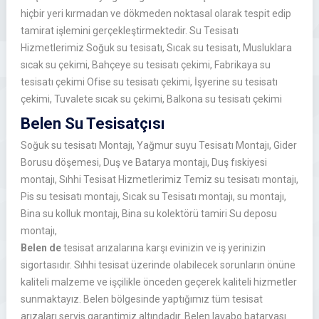
hiçbir yeri kırmadan ve dökmeden noktasal olarak tespit edip
tamirat işlemini gerçekleştirmektedir. Su Tesisatı
Hizmetlerimiz Soğuk su tesisatı, Sıcak su tesisatı, Musluklara
sıcak su çekimi, Bahçeye su tesisatı çekimi, Fabrikaya su
tesisatı çekimi Ofise su tesisatı çekimi, İşyerine su tesisatı
çekimi, Tuvalete sıcak su çekimi, Balkona su tesisatı çekimi
Belen Su Tesisatçısı
Soğuk su tesisatı Montajı, Yağmur suyu Tesisatı Montajı, Gider
Borusu döşemesi, Duş ve Batarya montajı, Duş fıskiyesi
montajı, Sıhhi Tesisat Hizmetlerimiz Temiz su tesisatı montajı,
Pis su tesisatı montajı, Sıcak su Tesisatı montajı, su montajı,
Bina su kolluk montajı, Bina su kolektörü tamiri Su deposu
montajı,
Belen de
tesisat arızalarına karşı evinizin ve iş yerinizin
sigortasıdır. Sıhhi tesisat üzerinde olabilecek sorunların önüne
kaliteli malzeme ve işçilikle önceden geçerek kaliteli hizmetler
sunmaktayız. Belen bölgesinde yaptığımız tüm tesisat
arızaları servis garantimiz altındadır. Belen lavabo bataryası