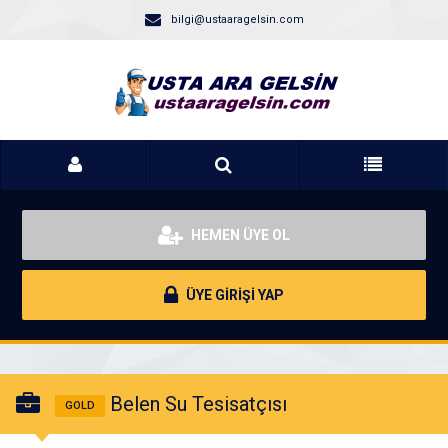
bilgi@ustaaragelsin.com
HEMEN ÜYE OL
ÜYE GİRİŞİ YAP
Belen Su Tesisatçısı
GOLD