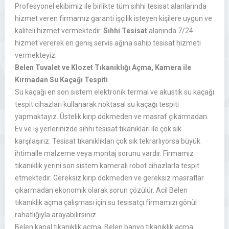
Profesyonel ekibimiz ile birlikte tüm sıhhi tesisat alanlarında
hizmet veren firmamız garanti işçilik isteyen kişilere uygun ve
kaliteli hizmet vermektedir.
Sıhhi Tesisat
alanında 7/24
hizmet vererek en geniş servis ağına sahip tesisat hizmeti
vermekteyiz.
Belen Tuvalet ve Klozet Tıkanıklığı Açma, Kamera ile
Kırmadan Su Kaçağı Tespiti
Su kaçağı en son sistem elektronik termal ve akustik su kaçağı
tespit cihazları kullanarak noktasal su kaçağı tespiti
yapmaktayız. Üstelik kırıp dökmeden ve masraf çıkarmadan.
Ev ve iş yerlerinizde sıhhi tesisat tıkanıkları ile çok sık
karşılaşırız. Tesisat tıkanıklıkları çok sık tekrarlıyorsa büyük
ihtimalle malzeme veya montaj sorunu vardır. Firmamız
tıkanıklık yerini son sistem kameralı robot cihazlarla tespit
etmektedir. Gereksiz kırıp dökmeden ve gereksiz masraflar
çıkarmadan ekonomik olarak sorun çözülür. Acil Belen
tıkanıklık açma çalışması için su tesisatçı firmamızı gönül
rahatlığıyla arayabilirsiniz.
Belen kanal tıkanıklık açma, Belen banyo tıkanıklık açma,