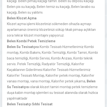
kaçağı. Belen pimaş kaçağı tamiri. Belen su deposu kaçağı.
Belen pis su kaçağı, Belen temiz su kaçağı, Belen lavabo su
kaçağı, Belen su yalıtımı.
Belen Klozet Açma
Klozet açma işlemi klozetinizi sökmeden cihazla açmayı
ayarlamanızı öneririz klozetinizi söküp tıkalı pimaşı açtıktan
sora tekrar klozet montajını yapıyoruz.
Belen Kombi Petek Temizleme
Belen Su Tesisatçısı
Kombi Tesisatı Hizmetlerimiz Kombi
montajı, Kombi Bakımı, Kombi Temizliği, Kombi Tamiri, Kombi
baca temizliği, Kombi Servisi, Kombi Arızası, Kombi teknik
servis. Petek Temizliği, Radyatör Temizliği, Kalorifer
Kaçaklarının Giderilmesi Kalorifer Tesisatı Hizmetlerimiz
Kalorifer Tesisatı Montajı, Kalorifer petek montajı, Kalorifer
vanası montajı, vana montajı, Kalorifer petek yıkama,
Belen
Su Tesisatçısı
olarak klozet tamiri montajı petek temizleme
duşa kabin montajı işlemleri su tesisat alanında olarak hızlıca
yapılmaktadır
Belen Tesisatçı Sıhhi Tesisat