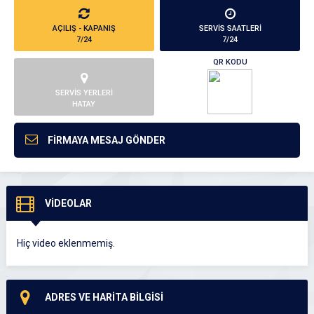
AÇILIŞ - KAPANIŞ
SERVİS SAATLERİ
7/24
7/24
QR KODU
SERVİS YERLERİ
HATAY
FİRMAYA MESAJ GÖNDER
VİDEOLAR
Hiç video eklenmemiş.
ADRES VE HARİTA BİLGİSİ